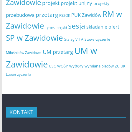
Zawidowie
projekt
projekt unijny
projekty
RM w
przetarg
przebudowa
PUK Zawidów
PSZOK
Zawidowie
sesja
składanie ofert
rynek miejski
SP w Zawidowie
Stowarzyszenie
Stalag VIII A
UM w
UM przetarg
Miłośników Zawidowa
Zawidowie
wybory
WOŚP
wymiana pieców
USC
ZGiUK
Lubań
życzenia
KONTAKT