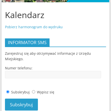
portal
Gminy
Kalendarz
Miejskiej
Zawidów
Pobierz harmonogram do wydruku
INFORMATOR SMS
Zarejestruj się aby otrzymywać informacje z Urzędu
Miejskiego.
Numer telefonu:
Subskrybuj
Wypisz się
Subskrybuj