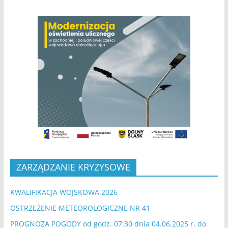
ZARZĄDZANIE KRYZYSOWE
KWALIFIKACJA WOJSKOWA 2026
OSTRZEŻENIE METEOROLOGICZNE NR 41
PROGNOZA POGODY od godz. 07:30 dnia 04.06.2025 r. do