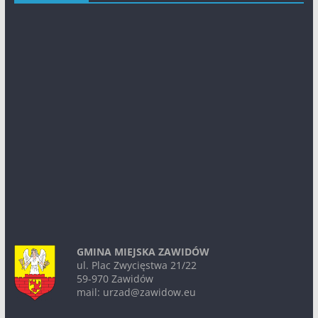
GMINA MIEJSKA ZAWIDÓW
ul. Plac Zwycięstwa 21/22
59-970 Zawidów
mail: urzad@zawidow.eu