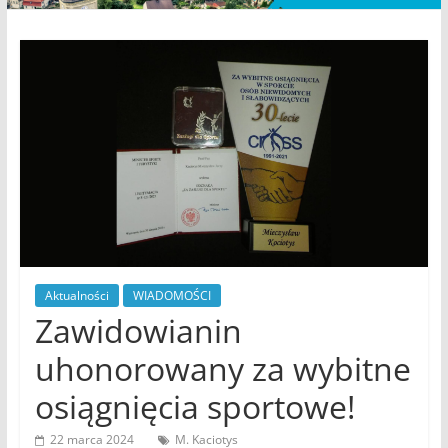
portal
Gminy
Miejskiej
Zawidów
Aktualności
WIADOMOŚCI
Zawidowianin
uhonorowany za wybitne
osiągnięcia sportowe!
22 marca 2024
M. Kaciotys