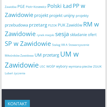
PP w
Polski Ład
PGE
Piotr Kosewicz
Zawidów
Zawidowie
projekt
projekt unijny
projekty
RM w
przetarg
przebudowa
PUK Zawidów
PSZOK
Zawidowie
sesja
składanie ofert
rynek miejski
SP w Zawidowie
Stowarzyszenie
Stalag VIII A
UM w
UM przetarg
Miłośników Zawidowa
Zawidowie
wybory
WOŚP
wymiana pieców
USC
ZGiUK
Lubań
życzenia
KONTAKT