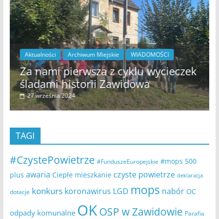
Aktualności
Archiwum Miejskie
WIADOMOŚCI
Za nami pierwsza z cyklu wycieczek
śladami historii Zawidowa
27 września 2024
TAGI
#CzystePowietrze
#mops
500
#FunduszeEuropejskie
awaria
czyste powietrze
plus
Ciepłe mieszkanie
deklaracja
mops
konkurs
koronawirus
LGD
nabór
OC
dotacje
OK
OSP w Zawidowie
odpady komunalne
Parafia